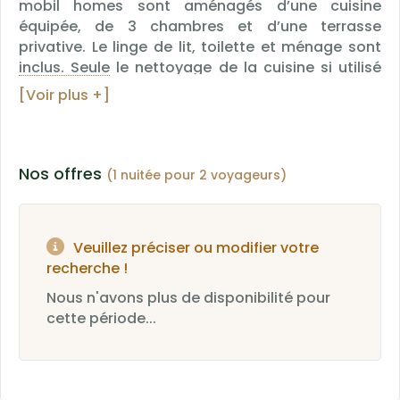
mobil homes sont aménagés d’une cuisine
équipée, de 3 chambres et d’une terrasse
privative. Le linge de lit, toilette et ménage sont
inclus. Seule le nettoyage de la cuisine si utilisé
reste à prévoir. Ils peuvent accueillir jusqu’à 6
[Voir plus +]
personnes dans 35 mètres carrés et disposent de
: - Climatisation - Salle de bain - WC
indépendant - 1 chambre parental avec 1 lit 140
cm - 2 chambres avec 2 lits individuels de 80 cm
Nos offres
(1 nuitée pour 2 voyageurs)
chacun - Pièce de vie avec salon et 1 TV écran
plat - Accès wifi gratuit - Accès aire de jeux,
piscine, parc et jardin gratuit Equipement du coin
Veuillez préciser ou modifier votre
cuisine : réfrigérateur, four micro-ondes, plaques
recherche !
de cuisson induction, vaisselle nécessaire pour 6
personnes, divers ustensiles de cuisine, grille-
Nous n'avons plus de disponibilité pour
pain, cafetière à filtre, (ménage du coin cuisine
cette période...
non compris dans la location). (Une caution de
400€ peut vous être demandé quelques jours
avant votre arrivée, retournée sous 7 jours.)
*Photos non contractuelles, correspond à la