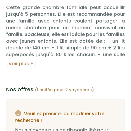
Cette grande chambre familiale peut accueillir
jusqu'à 5 personnes. Elle est recommandée pour
une famille avec enfants voulant partager la
même chambre pour un moment convivial en
famille. Spacieuse, elle est idéale pour les familles
avec jeunes enfants. Elle est dotée de : - un lit
double de 140 cm + 1 lit simple de 90 cm + 2 lits
superposés jusqu'à 80 kilos chacun. - une salle
de bain privative avec douche et WC - une
[Voir plus +]
connexion Fibre Wi-FI gratuite - une télévision -
un grand placard - un bureau - Climatisation
Situé à l'étage ou au rez-de-chaussée, vous
pouvez vous renseigner à la réception de nos
Nos offres
(1 nuitée pour 2 voyageurs)
disponibilités. *Photos non contractuelles,
correspond à la catégorie de "chambre
familiales", la décoration est différente dans
Veuillez préciser ou modifier votre
chaque chambre.
recherche !
Nous n'avons plus de disponibilité pour