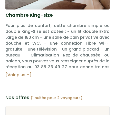
Chambre King-size
Pour plus de confort, cette chambre simple ou
double King-Size est dotée : - un lit double Extra
Large de 180 cm - une salle de bain privative avec
douche et WC. - une connexion Fibre Wi-FI
gratuite - une télévision - un grand placard - un
bureau - Climatisation Rez-de-chaussée ou
balcon, vous pouvez vous renseigner auprès de la
réception au 03 85 36 49 27 pour connaitre nos
disponibilités. *Photos non contractuelles,
[Voir plus +]
correspond à la catégorie de "chambre double
King-Size", la décoration est différente dans
chaque chambre.
Nos offres
(1 nuitée pour 2 voyageurs)