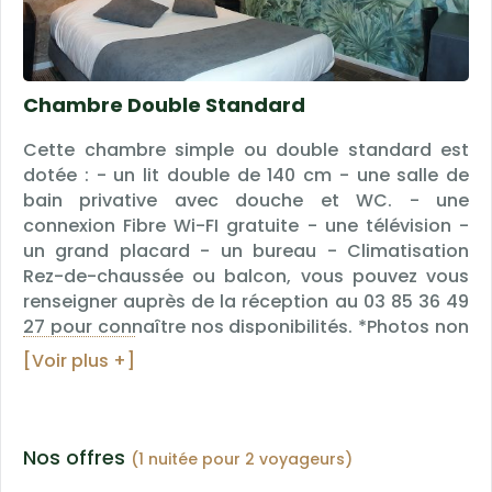
Chambre Double Standard
Cette chambre simple ou double standard est
dotée : - un lit double de 140 cm - une salle de
bain privative avec douche et WC. - une
connexion Fibre Wi-FI gratuite - une télévision -
un grand placard - un bureau - Climatisation
Rez-de-chaussée ou balcon, vous pouvez vous
renseigner auprès de la réception au 03 85 36 49
27 pour connaître nos disponibilités. *Photos non
contractuelles, correspond à la catégorie de
[Voir plus +]
"chambre double Standard", la décoration est
différente dans chaque chambre.
Nos offres
(1 nuitée pour 2 voyageurs)