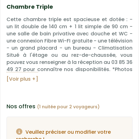
Chambre Triple
Cette chambre triple est spacieuse et dotée : -
un lit double de 140 cm + 1 lit simple de 90 cm -
une salle de bain privative avec douche et WC -
une connexion Fibre Wi-FI gratuite - une télévision
- un grand placard - un bureau - Climatisation
Situé à l'étage ou au rez-de-chaussée, vous
pouvez vous renseigner à la réception au 03 85 36
49 27 pour connaître nos disponibilités. *Photos
non contractuelles, correspond à la catégorie de
[Voir plus +]
"chambre triple", la décoration est différente
dans chaque chambre.
Nos offres
(1 nuitée pour 2 voyageurs)
Veuillez préciser ou modifier votre