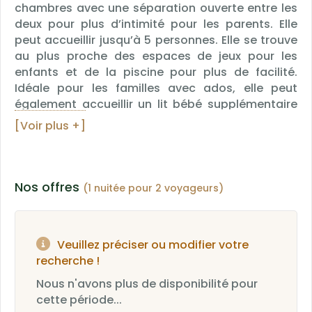
chambres avec une séparation ouverte entre les
deux pour plus d’intimité pour les parents. Elle
peut accueillir jusqu’à 5 personnes. Elle se trouve
au plus proche des espaces de jeux pour les
enfants et de la piscine pour plus de facilité.
Idéale pour les familles avec ados, elle peut
également accueillir un lit bébé supplémentaire
(10€ sur réservation) pour votre enfant de 0 à 2
[Voir plus +]
ans. Elle est composée de : - 1 chambre avec 1 lit
simple de 90 cm + 2 lits superposés jusqu'à 80
kilos chacun. - 1 chambre avec 1 grand lit (140
cm) - 1 Salle de bain avec douche et WC - 1 petit
Nos offres
(1 nuitée pour 2 voyageurs)
coin salon enfant - 1 Bureau - 1 Grand placard
mural - 2 Télévisions - Accès wifi gratuit. -
Climatisation *Photos non contractuelles,
Veuillez préciser ou modifier votre
correspond à la catégorie de "suite familiale", la
recherche !
décoration est différente dans chaque chambre.
Nous n'avons plus de disponibilité pour
cette période...