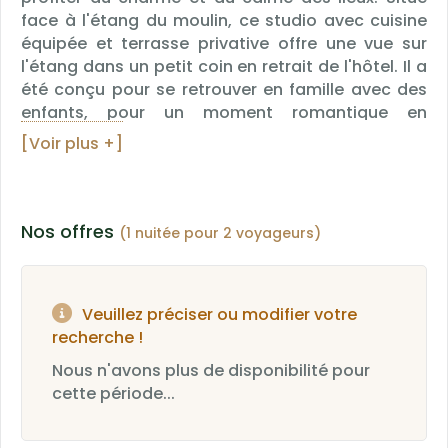
face à l'étang du moulin, ce studio avec cuisine
équipée et terrasse privative offre une vue sur
l'étang dans un petit coin en retrait de l'hôtel. Il a
été conçu pour se retrouver en famille avec des
enfants, pour un moment romantique en
amoureux, pour se retrouver entre amis le temps
[Voir plus +]
d'un week-end... Il peut accueillir jusqu'à 6
personnes sur 60 mètres carrés et dispose : -
Salle de bain avec jacuzzi, luminothérapie,
musique via Bluetooth et enceintes intégrées. -
Nos offres
(1 nuitée pour 2 voyageurs)
Plafond étoilé lumineux. -WC indépendant -1 Lit
Extra Large de 180 cm + 1 lit double de 140 cm et 1
canapé convertible en lit double de 140 cm. -
Veuillez préciser ou modifier votre
Grand placard mural -Coin séjour avec 1 TV écran
recherche !
plat -Accès wifi gratuit. Équipements coin cuisine
: réfrigérateur, four électrique, four micro-ondes,
Nous n'avons plus de disponibilité pour
plaque à induction, vaisselle nécessaire pour 6
cette période...
personnes, divers ustensiles de cuisine, grille-
pain, cafetière filtre, (nettoyage du coin cuisine